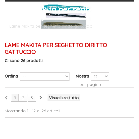
Lame Makita per seghetto diritto
gattuccio
Lame Makita per seghetto diritto gattuccio
LAME MAKITA PER SEGHETTO DIRITTO
GATTUCCIO
Ci sono 26 prodotti.
Ordina
Mostra
per pagina
1
2
3
Visualizza tutto
Mostrando 1 - 12 di 26 articoli