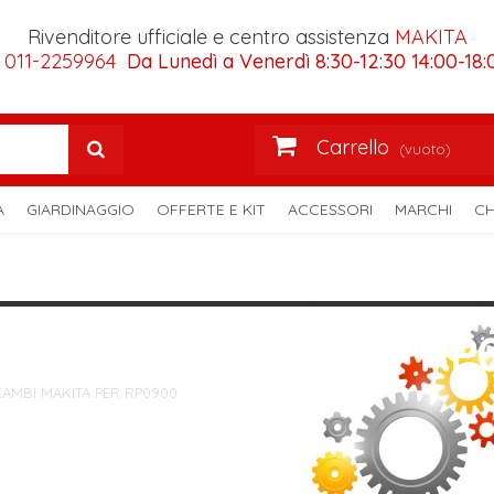
Rivenditore ufficiale e centro assistenza
MAKITA
011-2259964
Da Lunedì a Venerdì 8:30-12:30 14:00-18:
Carrello
(vuoto)
A
GIARDINAGGIO
OFFERTE E KIT
ACCESSORI
MARCHI
CH
Ricambi Makita per RP
CAMBI MAKITA PER RP0900