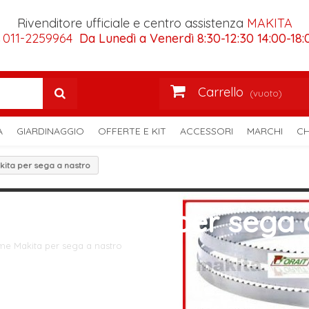
Rivenditore ufficiale e centro assistenza
MAKITA
011-2259964
Da Lunedì a Venerdì 8:30-12:30 14:00-18:
Carrello
(vuoto)
A
GIARDINAGGIO
OFFERTE E KIT
ACCESSORI
MARCHI
CH
ita per sega a nastro
Lame Makita per sega 
me Makita per sega a nastro