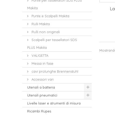
Punte per tassellatori SDS PLUS
La
Makita
Punte e Scalpelli Makita
Rulli Makita
Rulli non originali
Scalpelli per tassellatori SDS
PLUS Makita
Mostrando 
VALIGETTA
Messa in fase
cavi prolunghe Brennenstuhl
Accessori vari
Utensili a batteria
Utensili pneumatici
Livelle laser e strumenti di misura
Ricambi Rupes